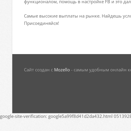
функционалом, помощь в настройке FB и это дале
Самые высокие выплаты на рынке. Найдешь усл
Присоединяйся!
Сайт создан с
Mozello
- самым удобным онлайн ко
google-site-verification: google5a99f8d41d2da432.html
051392