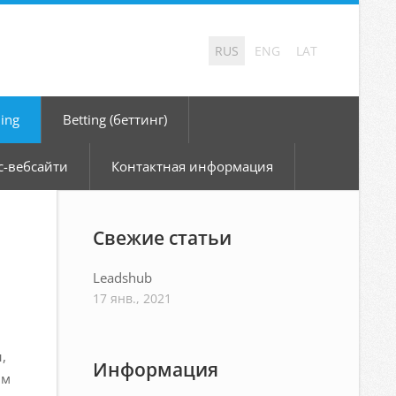
RUS
ENG
LAT
ing
Betting (беттинг)
с-вебсайти
Контактная информация
Свежие статьи
Leadshub
17 янв., 2021
,
Информация
ым