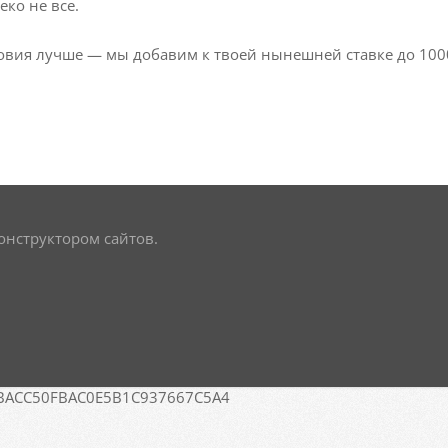
ко не все.
овия лучше — мы добавим к твоей нынешней ставке до 100
нструктором сайтов.
BACC50FBAC0E5B1C937667C5A4