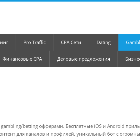
тинг
Pro Traffic
CPA Сети
Dating
Gambl
Финансовые CPA
Деловые предложения
Бизне
gambling/betting офферами. Бесплатные iOS и Android прилы
онтент для каналов и профилей, уникальный бот с огромн