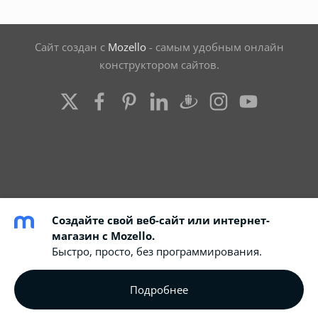
Сайт создан с
Mozello
- самым удобным онлайн
конструктором сайтов.
Создайте свой веб-сайт или интернет-
магазин с Mozello.
Быстро, просто, без программирования.
google-site-verification: google5a99f8d41d2da432.html
051392BACC50FBAC0E5B1C937667C5A4
Подробнее